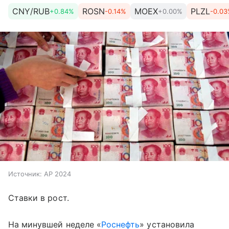
CNY/RUB
ROSN
MOEX
PLZL
+0.84%
-0.14%
+0.00%
-0.0
Источник:
AP 2024
Ставки в рост.
На минувшей неделе «
Роснефть
» установила