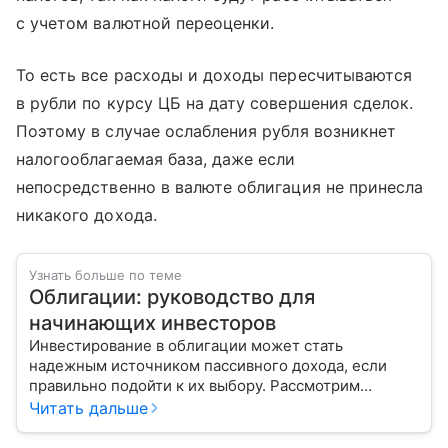
с учетом валютной переоценки.
То есть все расходы и доходы пересчитываются
в рубли по курсу ЦБ на дату совершения сделок.
Поэтому в случае ослабления рубля возникнет
налогооблагаемая база, даже если
непосредственно в валюте облигация не принесла
никакого дохода.
Узнать больше по теме
Облигации: руководство для
начинающих инвесторов
Инвестирование в облигации может стать
надежным источником пассивного дохода, если
правильно подойти к их выбору. Рассмотрим
основные виды этих ценных бумаг и важные
Читать дальше
показатели, на которые стоит обратить внимание
при покупке.