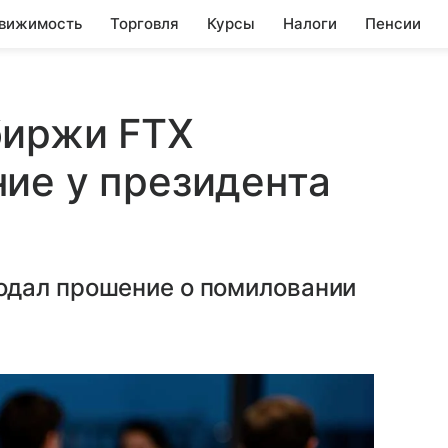
вижимость
Торговля
Курсы
Налоги
Пенсии
биржи FTX
ие у президента
одал прошение о помиловании