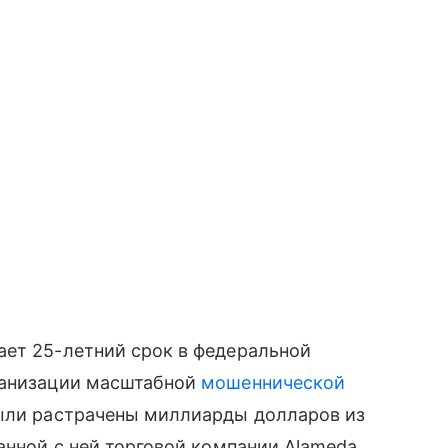
ает 25-летний срок в федеральной
ганизации масштабной
мошеннической
были растрачены миллиарды долларов из
анной с ней торговой компании Alameda