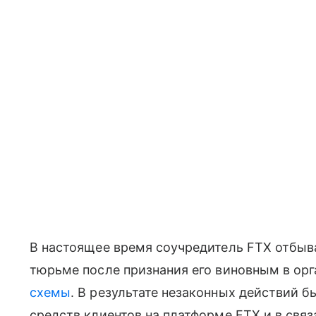
В настоящее время соучредитель FTX отбыв
тюрьме после признания его виновным в ор
схемы
. В результате незаконных действий 
средств клиентов на платформе FTX и в связ