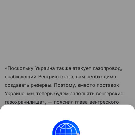
«Поскольку Украина также атакует газопровод,
снабжающий Венгрию с юга, нам необходимо
создавать резервы. Поэтому, вместо поставок
Украине, мы теперь будем заполнять венгерские
газохранилища», — пояснил глава венгреского
правительства.
«Данная информация носит исключительно
информационный (ознакомительный) характер и