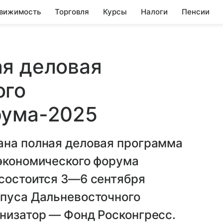
вижимость
Торговля
Курсы
Налоги
Пенсии
ая деловая
ого
рума-2025
ана полная деловая программа
 экономического форума
 состоится
3—6 сентября
мпуса Дальневосточного
низатор — Фонд Росконгресс.