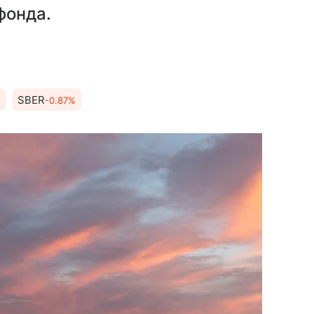
фонда.
SBER
%
-0.87%