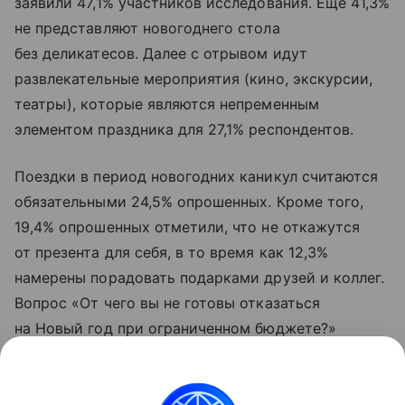
заявили 47,1% участников исследования. Еще 41,3%
не представляют новогоднего стола
без деликатесов. Далее с отрывом идут
развлекательные мероприятия (кино, экскурсии,
театры), которые являются непременным
элементом праздника для 27,1% респондентов.
Поездки в период новогодних каникул считаются
обязательными 24,5% опрошенных. Кроме того,
19,4% опрошенных отметили, что не откажутся
от презента для себя, в то время как 12,3%
намерены порадовать подарками друзей и коллег.
Вопрос «От чего вы не готовы отказаться
на Новый год при ограниченном бюджете?»
позволял выбрать несколько ответов.
«Данная информация носит исключительно