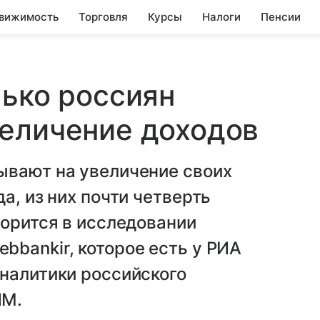
вижимость
Торговля
Курсы
Налоги
Пенсии
лько россиян
величение доходов
ывают на увеличение своих
а, из них почти четверть
ворится в исследовании
bankir, которое есть у РИА
налитики российского
ЙМ.