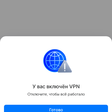
Узнать больше по теме
Что такое криптовалюта
В статье выясним, что такое криптовалюта, для чего
она нужна, как ее можно купить, хранить
и использовать.
Читать дальше
У вас включ
ён
V
P
N
Поделиться
Отключите, чтобы всё работало
Готово