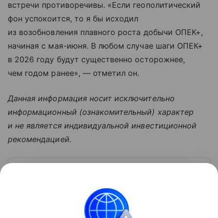
встречи противоречивы. «Если геополитический
фон успокоится, то я бы исходил
из возобновления плавного роста добычи ОПЕК+,
начиная с мая-июня. В любом случае шаги ОПЕК+
в 2026 году будут существенно осторожнее,
чем годом ранее», — отметил он.
Данная информация носит исключительно
информационный (ознакомительный) характер
и не является индивидуальной инвестиционной
рекомендацией.
Узнать больше по теме
Баррель нефти: что влияет на
стоимость черного золота
С помощью эксперта расскажем о самом ценном
виде топлива — нефти: почему ее измеряют в