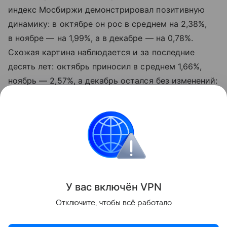
индекс Мосбиржи демонстрировал позитивную
динамику: в октябре он рос в среднем на 2,38%,
в ноябре — на 1,99%, а в декабре — на 0,78%.
Схожая картина наблюдается и за последние
десять лет: октябрь приносил в среднем 1,66%,
ноябрь — 2,57%, а декабрь остался без изменений:
0,0%.
«Данная информация носит исключительно
информационный (ознакомительный) характер
и не является индивидуальной инвестиционной
рекомендацией».
У вас включ
ён
V
P
N
Поделиться
Отключите, чтобы всё работало