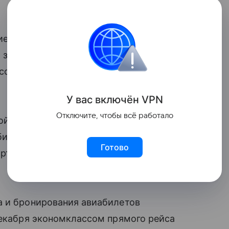
ие на повышение цен на авиабилеты.
и зачастую стоимость этих билетов
собенно если это семья с детьми», —
У вас включ
ён
V
P
N
Отключите, чтобы всё работало
ой службе стоит внимательно
илеты в праздники, а также на цены
Готово
ортах вода продавалась по цене 300−400
а и бронирования авиабилетов
декабря экономклассом прямого рейса