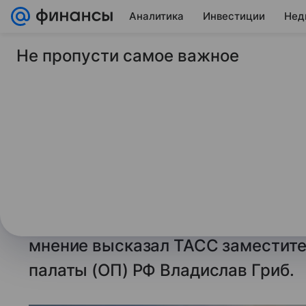
Аналитика
Инвестиции
Нед
Не пропусти самое важное
15 декабря 2025
ТАСС
ОП выступила за за
ограничение роста 
в праздники
МОСКВА, 15 декабря. /ТАСС/. Рос
в праздничные дни надо ограничи
мнение высказал ТАСС заместит
палаты (ОП) РФ Владислав Гриб.