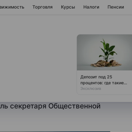
вижимость
Торговля
Курсы
Налоги
Пенсии
конодательное
цен на авиабилеты
Депозит под 25
процентов: где такие
т цен на авиабилеты
ставки
Эксклюзив
вать законодательно. Такое
ель секретаря Общественной