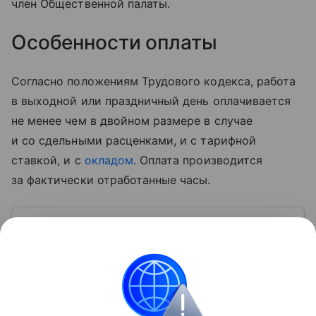
член Общественной палаты.
Особенности оплаты
Согласно положениям Трудового кодекса, работа
в выходной или праздничный день оплачивается
не менее чем в двойном размере в случае
и со сдельными расценками, и с тарифной
ставкой, и с
окладом
. Оплата производится
за фактически отработанные часы.
Узнать больше по теме
ИНН: 5 способов получить номер
налогоплательщика
Мы расскажем, как быстро узнать свой ИНН, а также
о том, где и как получить его на руки.
Читать дальше