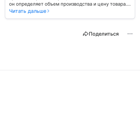
он определяет объем производства и цену товара.
С помощью эксперта расскажем, как рассчитать
Читать дальше
востребованность изделия на рынке.
Поделиться