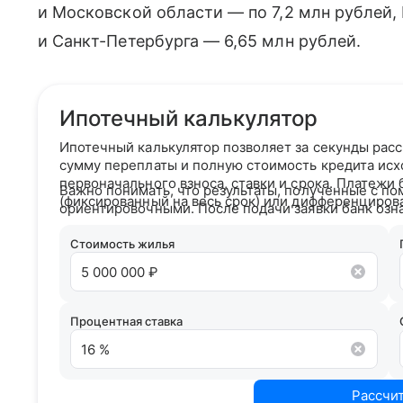
и Московской области — по 7,2 млн рублей,
и Санкт-Петербурга — 6,65 млн рублей.
Ипотечный калькулятор
Ипотечный калькулятор позволяет за секунды рас
сумму переплаты и полную стоимость кредита исх
первоначального взноса, ставки и срока. Платежи
Важно понимать, что результаты, полученные с по
(фиксированный на весь срок) или дифференциров
ориентировочными. После подачи заявки банк озн
кредитным рейтингом и на основании вашего кре
условия сотрудничества.
Стоимость жилья
Процентная ставка
Рассчи