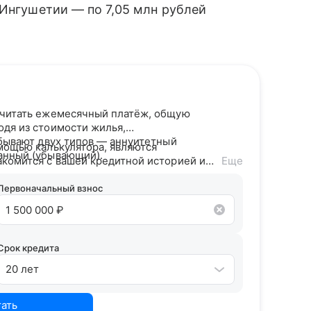
 Ингушетии — по 7,05 млн рублей
считать ежемесячный платёж, общую
одя из стоимости жилья,
 бывают двух типов — аннуитетный
мощью калькулятора, являются
анный (убывающий).
акомится с вашей кредитной историей и
Еще
дитного потенциала предложит точные
Первоначальный взнос
Срок кредита
20 лет
тать