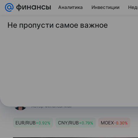
Аналитика
Инвестиции
Нед
Не пропусти самое важное
8 июля 2026
Финансы Mail
Банк России повыс
курс доллара на че
Регулятор опубликовал официаль
года.
Маргарита Полянская
Автор Финансы Mail
EUR/RUB
CNY/RUB
MOEX
+0.92%
+0.79%
-0.30%