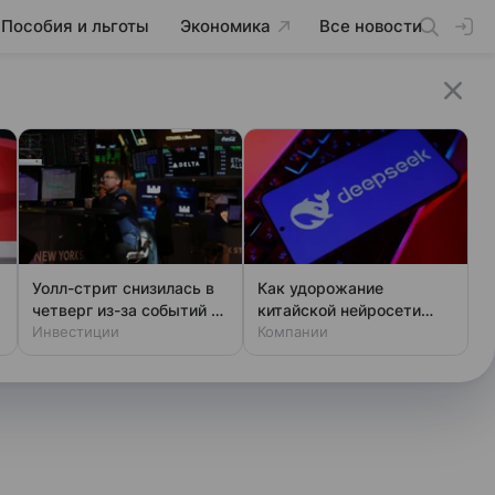
Пособия и льготы
Экономика
Все новости
Уолл-стрит снизилась в
Как удорожание
четверг из-за событий на
китайской нейросети
Ближнем Востоке и
Инвестиции
повлияет на российский
Компании
корпоративных отчетов
бизнес