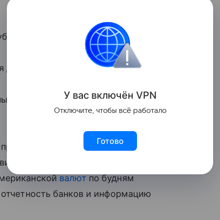
убля до 76,4026 рубля.
 до 87,3511 рубля.
У вас включ
ён
V
P
N
ный курс
юаня
с 11,2068 рубля до 11,2219
Отключите, чтобы всё работало
Готово
 против
Московской биржи
. В результате,
вили и перенесли на внебиржевой
американской
валют
по будням
а отчетность банков и информацию