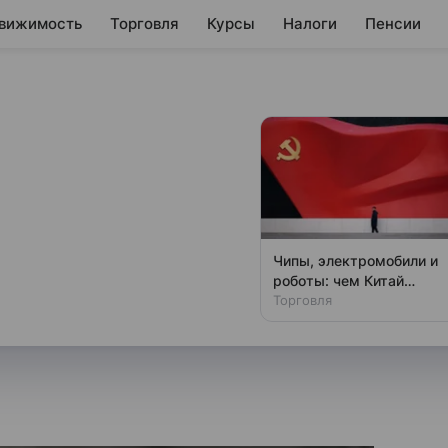
вижимость
Торговля
Курсы
Налоги
Пенсии
ил официальный
тверг
ный курс валют на 9 июля 2026
Чипы, электромобили и
роботы: чем Китай
удивил мир
Торговля