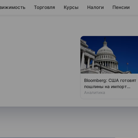
вижимость
Торговля
Курсы
Налоги
Пенсии
ил официальный
тницу
ный курс валют на 5 июня 2026
Bloomberg: США готовят
пошлины на импорт
поликремния
Аналитика