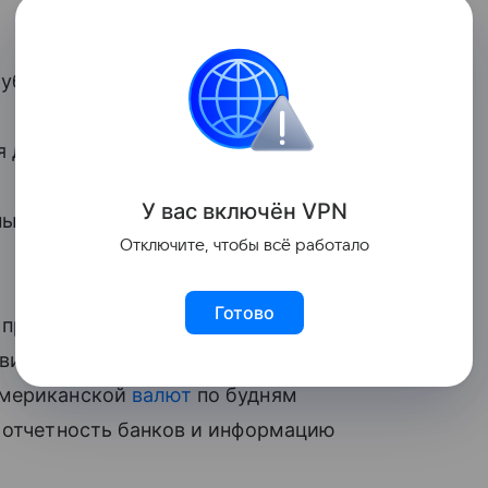
убля до 74,2956 рубля.
я до 86,2712 рубля.
У вас включ
ён
V
P
N
ный курс
юаня
с 10,8262 рубля до
Отключите, чтобы всё работало
Готово
 против
Московской биржи
. В результате,
вили и перенесли на внебиржевой
американской
валют
по будням
а отчетность банков и информацию