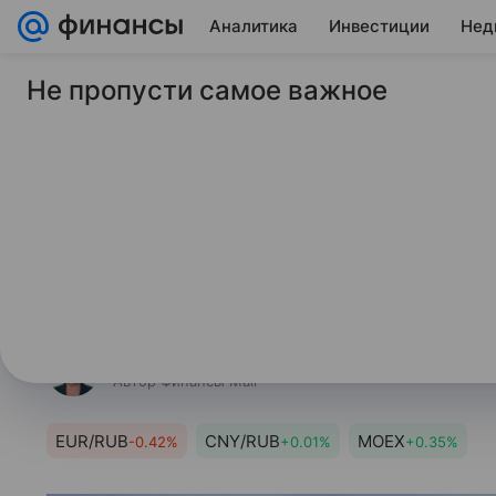
Аналитика
Инвестиции
Нед
Не пропусти самое важное
4 июня 2026
Финансы Mail
Банк России повыс
курс доллара на пя
Регулятор опубликовал официаль
года.
Маргарита Полянская
Автор Финансы Mail
EUR/RUB
CNY/RUB
MOEX
-0.42%
+0.01%
+0.35%