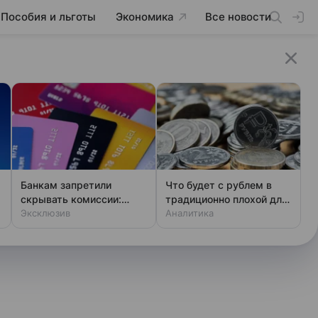
Пособия и льготы
Экономика
Все новости
Банкам запретили
Что будет с рублем в
скрывать комиссии:
традиционно плохой для
закон вступает в силу
Эксклюзив
него период
Аналитика