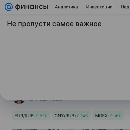
Аналитика
Инвестиции
Нед
Не пропусти самое важное
19 мая 2026
Финансы Mail
Банк России пониз
курс доллара на ср
Регулятор опубликовал официаль
года.
Маргарита Полянская
Автор Финансы Mail
EUR/RUB
CNY/RUB
MOEX
+0.82%
+0.84%
+0.06%