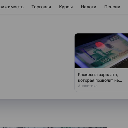
вижимость
Торговля
Курсы
Налоги
Пенсии
ил официальный
еду
ный курс валют на 20 мая 2026
Раскрыта зарплата,
которая позволит не
чувствовать зависти
Аналитика