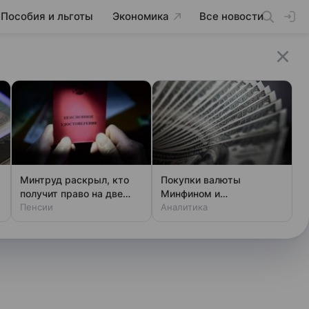
Пособия и льготы
Экономика
Все новости
Минтруд раскрыл, кто
Покупки валюты
получит право на две
Минфином и
пенсии
Пенсии
спекулянтами разогнали
Аналитика
курс до 83 руб./$