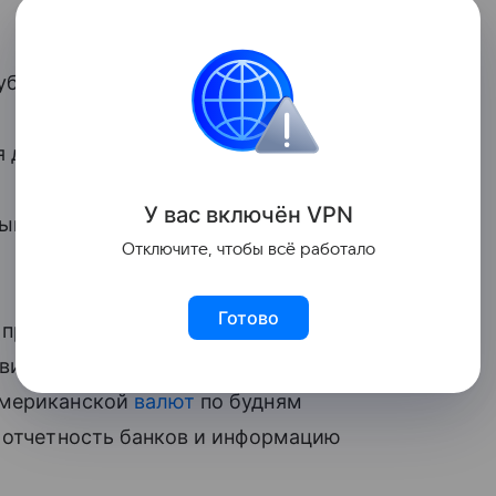
убля до 71,2926 рубля.
 до 82,7871 рубля.
У вас включ
ён
V
P
N
ный курс
юаня
с 10,6279 рубля до
Отключите, чтобы всё работало
Готово
 против
Московской биржи
. В результате,
вили и перенесли на внебиржевой
американской
валют
по будням
а отчетность банков и информацию