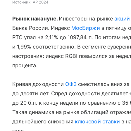
Источник:
AP 2024
Рынок накануне.
Инвесторы на рынке
акций
Банка России. Индекс
МосБиржи
в пятницу о
РТС упал на 2,11% до 1097,84 п. По итогам н
и 1,99% соответственно. В сегменте суверен
настроения: индекс RGBI повысился за недел
процента.
Кривая доходности
ОФЗ
сместилась вниз за 
до десяти лет. Спред доходности десятилет
до 20 б.п. к концу недели по сравнению с 35
Такая динамика на рынке облигаций отража
дальнейшего снижения
ключевой ставки
в н
года.