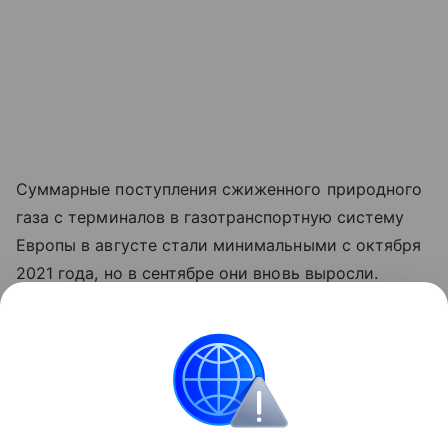
Суммарные поступления сжиженного природного
газа с терминалов в газотранспортную систему
Европы в августе стали минимальными с октября
2021 года, но в сентябре они вновь выросли.
Сейчас мощности регазификации сжиженного
газа и дальнейшей его закачки в трубопроводы
Европы загружены на 35% от максимума. Средняя
цена закупки газа в сентябре в Европе составила
$416 за 1 тыс. куб. м, а в октябре — около $453.