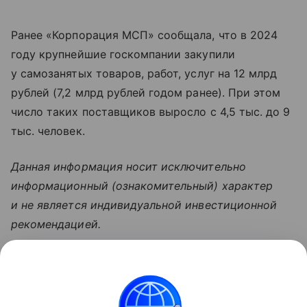
Ранее «Корпорация МСП» сообщала, что в 2024
году крупнейшие госкомпании закупили
у самозанятых товаров, работ, услуг на 12 млрд
рублей (7,2 млрд рублей годом ранее). При этом
число таких поставщиков выросло с 4,5 тыс. до 9
тыс. человек.
Данная информация носит исключительно
информационный (ознакомительный) характер
и не является индивидуальной инвестиционной
рекомендацией.
Узнать больше по теме
Доход: 5 основных видов
Рассказываем, что такое доход, какие бывают виды