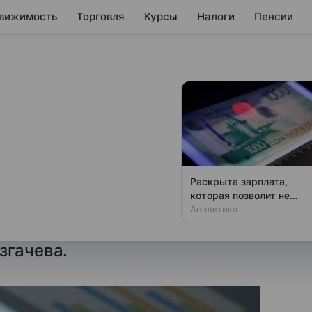
вижимость
Торговля
Курсы
Налоги
Пенсии
ского банкинга в
 рублей за
Раскрыта зарплата,
которая позволит не
лжает расти, сообщила
чувствовать зависти
Аналитика
еского развития финансового
згачева.