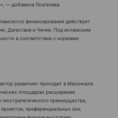
», — добавила Лозгачева.
сламского) финансирования действует
рии, Дагестане и Чечне. Под исламским
ьности в соответствии с нормами
ектор развития» проходит в Махачкале
атических площадках расширение
е геостратегического преимущества,
 проектов, преференциальных зон,
анизаторами форума выступает