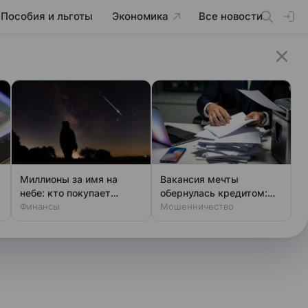
Пособия и льготы
Экономика
Все новости
Миллионы за имя на
Вакансия мечты
небе: кто покупает
обернулась кредитом:
звезды
Финансы
новая уловка аферистов
Мошенничество