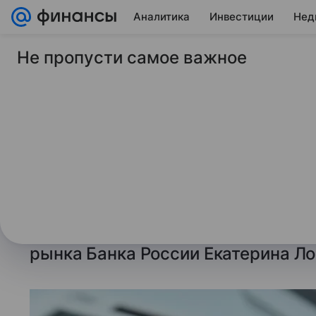
Аналитика
Инвестиции
Нед
Не пропусти самое важное
11 сентября 2024
ТАСС
Объем сделок ислам
РФ превысил 5 млрд
полгода
Число участников проекта продо
директор департамента стратегич
рынка Банка России Екатерина Ло