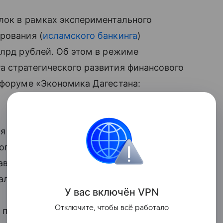
лок в рамках экспериментального
рования (
исламского банкинга
)
млрд рублей. Об этом в режиме
а стратегического развития финансового
 форуме «Экономика Дагестана:
я несколько увеличивается.
гам первого полугодия 2024 года.
авляет 3 млрд рублей, объем средств
ала Лозгачева.
У вас включ
ён
V
P
N
Отключите, чтобы всё работало
а продолжает расти.