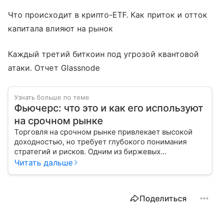
Что происходит в крипто-ETF. Как приток и отток
капитала влияют на рынок
Каждый третий биткоин под угрозой квантовой
атаки. Отчет Glassnode
Узнать больше по теме
Фьючерс: что это и как его используют
на срочном рынке
Торговля на срочном рынке привлекает высокой
доходностью, но требует глубокого понимания
стратегий и рисков. Одним из биржевых
инструментов для краткосрочных инвестиций
Читать дальше
выступает фьючерс. Расскажем, в чем его
особенности.
Поделиться