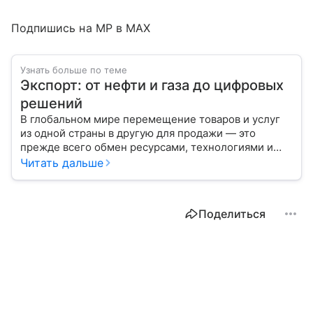
Подпишись на MP в MAX
Узнать больше по теме
Экспорт: от нефти и газа до цифровых
решений
В глобальном мире перемещение товаров и услуг
из одной страны в другую для продажи — это
прежде всего обмен ресурсами, технологиями и
культурой. В статье разберем, как работает экспорт
Читать дальше
и чем он отличается от импорта.
Поделиться