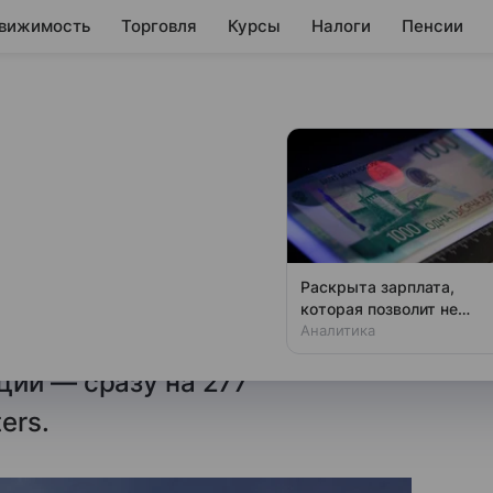
вижимость
Торговля
Курсы
Налоги
Пенсии
корд по скорости
мпании за сутки
очная стоимость Nvidia
Раскрыта зарплата,
а долларов. Установить новый
которая позволит не
чувствовать зависти
Аналитика
пный в истории Уолл-стрит
ции — сразу на 277
ers.