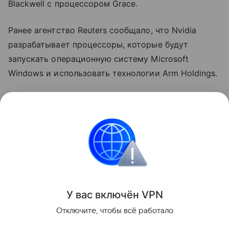
Blackwell с процессором Grace.
Ранее агентство Reuters сообщало, что Nvidia
разрабатывает процессоры, которые будут
запускать операционную систему Microsoft
Windows и использовать технологии Arm Holdings.
Nvidia также выпустила настольную версию своих
чипов для ИИ под названием DGX Spark.
В понедельник генеральный директор Nvidia
заявил, что компьютер находится в стадии
производства и будет готов «через несколько
недель».
У вас включ
ён
V
P
N
Поделиться
Отключите, чтобы всё работало