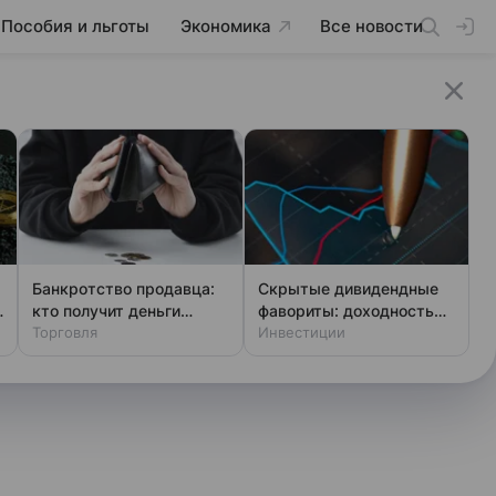
Пособия и льготы
Экономика
Все новости
Банкротство продавца:
Скрытые дивидендные
кто получит деньги
фавориты: доходность
первым
Торговля
выше ключевой ставки
Инвестиции