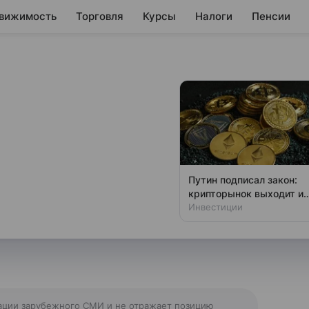
вижимость
Торговля
Курсы
Налоги
Пенсии
ия БРИКС
 Алжир
ирил список участников,
Путин подписал закон:
ится в сообщении пресс-
крипторынок выходит из
тени
Инвестиции
ации зарубежного СМИ и не отражает позицию