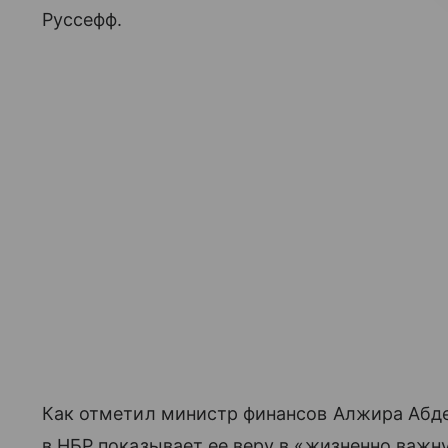
Руссефф.
Как отметил министр финансов Алжира Абде
в НБР показывает ее веру в «жизненно важн