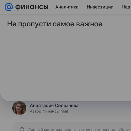
Аналитика
Инвестиции
Нед
Не пропусти самое важное
22 мая 2025
Финансы Mail
Новый банк развит
официально принял
Новый банк развития БРИКС расш
официально приняв Алжир, говор
службы банка.
Анастасия Селезнева
Автор Финансы Mail
Данный материал основывается на переводе публик