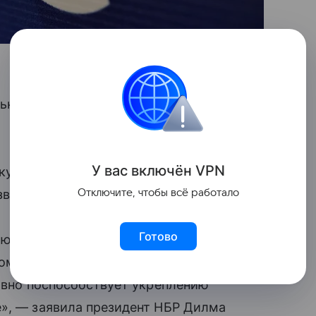
ьно принял Алжир в качестве новой
У вас включ
ён
V
P
N
окумент о присоединении в соответствии
Отключите, чтобы всё работало
звития.
Готово
яю Алжир с присоединением к НБР.
номике Северной Африки,
ловно поспособствует укреплению
е», — заявила президент НБР Дилма