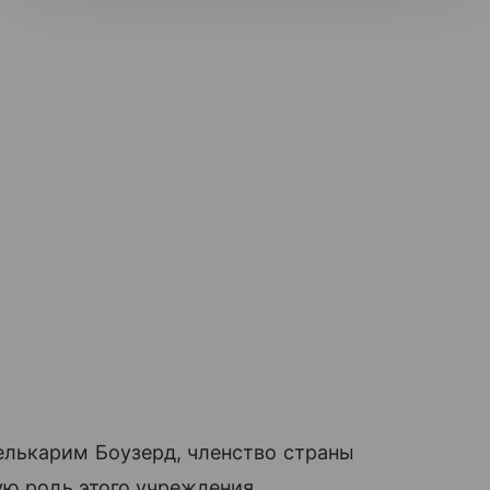
лькарим Боузерд, членство страны
ую роль этого учреждения