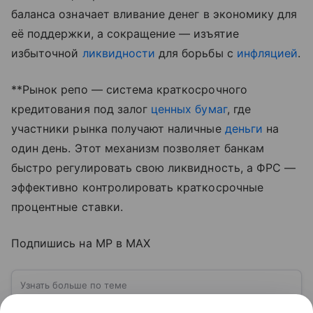
баланса означает вливание денег в экономику для
её поддержки, а сокращение — изъятие
избыточной
ликвидности
для борьбы с
инфляцией
.
**Рынок репо — система краткосрочного
кредитования под залог
ценных бумаг
, где
участники рынка получают наличные
деньги
на
один день. Этот механизм позволяет банкам
быстро регулировать свою ликвидность, а ФРС —
эффективно контролировать краткосрочные
процентные ставки.
Подпишись на MP в MAX
Узнать больше по теме
Денежно-кредитная политика: цели,