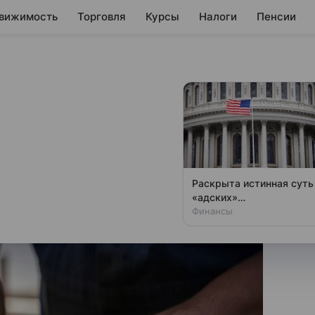
вижимость
Торговля
Курсы
Налоги
Пенсии
ьезном дисбалансе
е нефтепродуктов
атке нефтепродуктов и
Раскрыта истинная суть
«адских»
антироссийских санкций
Финансы
США