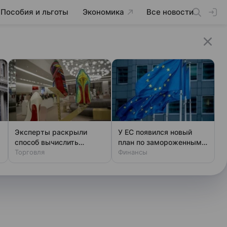
Пособия и льготы
Экономика
Все новости
Эксперты раскрыли
У ЕС появился новый
способ вычислить
план по замороженным
фальшивый люкс за
Торговля
активам России
Финансы
минуту