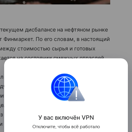
 текущем дисбалансе на нефтяном рынке
т Финмаркет. По его словам, в настоящий
между стоимостью сырья и готовых
жается на состоянии смежных отраслей.
л по итогам прошедшего заседания
одчеркнул, что участники соглашения
ние рыночной конъюнктуры**. «Мы
сделан дополнительный анализ текущей
з месяц и секретариат ОПЕК подготовит
У вас включ
ён
V
P
N
и на рынке и дополнительным мерам,
Отключите, чтобы всё работало