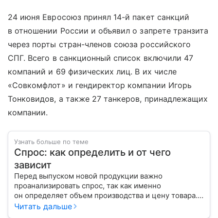
24 июня Евросоюз принял 14-й пакет санкций
в отношении России и объявил о запрете транзита
через порты стран-членов союза российского
СПГ. Всего в санкционный список включили 47
компаний и 69 физических лиц. В их числе
«Совкомфлот» и гендиректор компании Игорь
Тонковидов, а также 27 танкеров, принадлежащих
компании.
Узнать больше по теме
Спрос: как определить и от чего
зависит
Перед выпуском новой продукции важно
проанализировать спрос, так как именно
он определяет объем производства и цену товара.
С помощью эксперта расскажем, как рассчитать
Читать дальше
востребованность изделия на рынке.