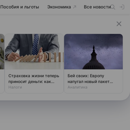
Пособия и льготы
Экономика
Все новости
Страховка жизни теперь
Бей своих: Европу
приносит деньги: как
напугал новый пакет
получить вычет
Налоги
«адских санкций» США
Аналитика