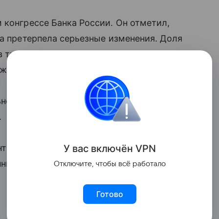
 конгрессе Банка России. Он отметил,
та претерпела серьезные изменения. Доля
 в три раза. Одновременно вырос вес
джета и оборонных расходов.
ьно внесла свой вклад в структуру
ВВП
,
.
нт наблюдается спад инвестиционной
У вас включ
ён
V
P
N
нный цикл восстановится, власти
Отключите, чтобы всё работало
Готово