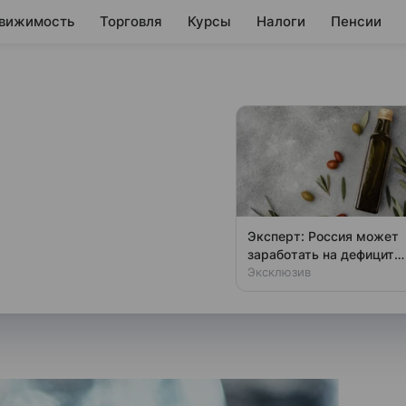
вижимость
Торговля
Курсы
Налоги
Пенсии
иций в ВВП России
стет
к заявил, что доля инвестиций
Эксперт: Россия может
м должна подняться до 28%.
заработать на дефиците
оливкового масла
Эксклюзив
ет около 24%.