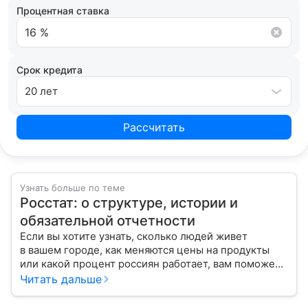
Процентная ставка
Срок кредита
20 лет
Рассчитать
Узнать больше по теме
Росстат: о структуре, истории и
обязательной отчетности
Если вы хотите узнать, сколько людей живет
в вашем городе, как меняются цены на продукты
или какой процент россиян работает, вам поможет
Росстат. Расскажем, как взаимодействовать с этим
Читать дальше
ведомством и кто должен перед ним отчитываться.