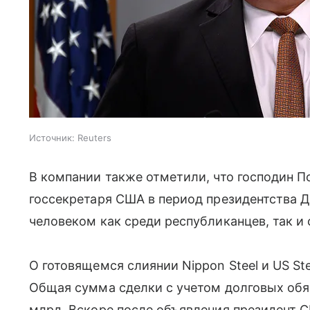
Источник:
Reuters
В компании также отметили, что господин П
госсекретаря США в период президентства 
человеком как среди республиканцев, так и
О готовящемся слиянии Nippon Steel и US St
Общая сумма сделки с учетом долговых обяз
млрд. Вскоре после объявления президент 