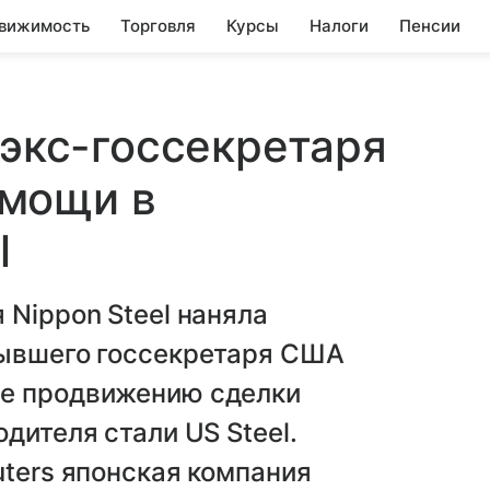
вижимость
Торговля
Курсы
Налоги
Пенсии
 экс-госсекретаря
мощи в
l
 Nippon Steel наняла
бывшего госсекретаря США
ие продвижению сделки
дителя стали US Steel.
uters японская компания