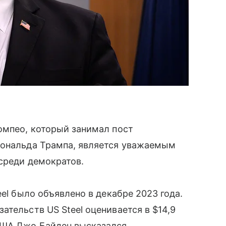
омпео, который занимал пост
Дональда Трампа, является уважаемым
 среди демократов.
eel было объявлено в декабре 2023 года.
ательств US Steel оценивается в $14,9
США Джо Байден высказался