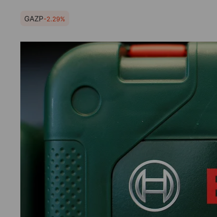
GAZP
-2.29%