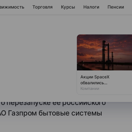
вижимость
Торговля
Курсы
Налоги
Пенсии
планирует
ссию
ьников и стиральных машин
Акции SpaceX
каких деловых отношений
обвалились
одновременно с аварией
Компании
это менять. Так компания
на Луне
 перезапуске ее российского
АО Газпром бытовые системы