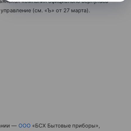
льянская компания официально вернулась
 управление (см. «Ъ» от 27 марта).
пании —
ООО
«БСХ Бытовые приборы»,