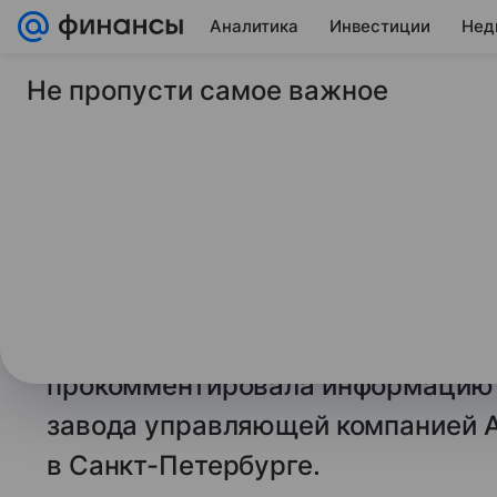
Аналитика
Инвестиции
Нед
Не пропусти самое важное
16 апреля 2025
Коммерсантъ
Немецкая Bosch не 
возвращаться в Ро
Немецкий производитель холодил
Bosch заявил Ъ, что не имеет ни
с Россией, а также не планирует 
прокомментировала информацию о
завода управляющей компанией 
в Санкт-Петербурге.