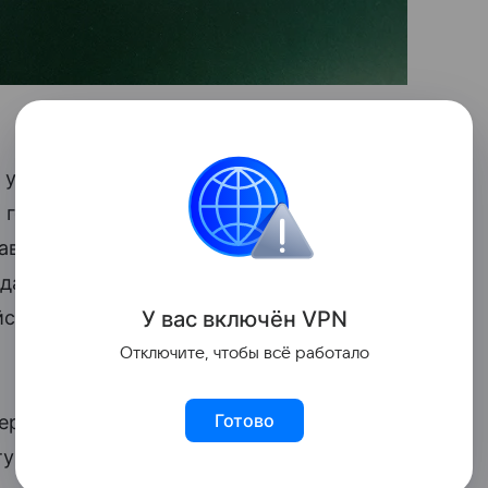
 уходе из РФ, но остановила локальное
 года, аргументируя это ужесточением
авками компонентов из Европы (см. «Ъ»
ода стало известно, что немецкая
У вас включ
ён
V
P
N
ские активы (см. «Ъ» от 22 августа 2022
Отключите, чтобы всё работало
Готово
передал во временное управление заводы
туре «Газпрома» — АО «
Газпром
бытовые