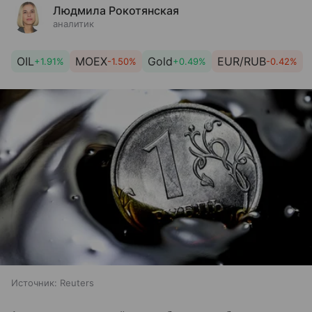
Людмила Рокотянская
аналитик
OIL
MOEX
Gold
EUR/RUB
+1.91%
-1.50%
+0.49%
-0.42%
Источник:
Reuters