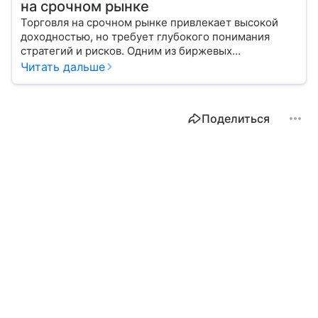
на срочном рынке
Торговля на срочном рынке привлекает высокой
доходностью, но требует глубокого понимания
стратегий и рисков. Одним из биржевых
инструментов для краткосрочных инвестиций
Читать дальше
выступает фьючерс. Расскажем, в чем его
особенности.
Поделиться