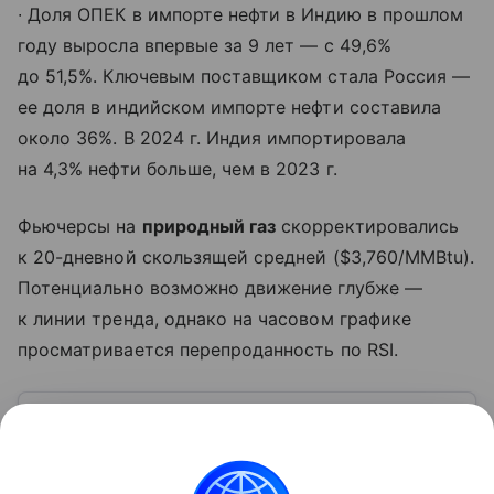
∙ Доля ОПЕК в импорте нефти в Индию в прошлом
году выросла впервые за 9 лет — с 49,6%
до 51,5%. Ключевым поставщиком стала Россия —
ее доля в индийском импорте нефти составила
около 36%. В 2024 г. Индия импортировала
на 4,3% нефти больше, чем в 2023 г.
Фьючерсы на
природный газ
скорректировались
к 20-дневной скользящей средней ($3,760/MMBtu).
Потенциально возможно движение глубже —
к линии тренда, однако на часовом графике
просматривается перепроданность по RSI.
Узнать больше по теме
Баррель нефти: что влияет на
стоимость черного золота
С помощью эксперта расскажем о самом ценном