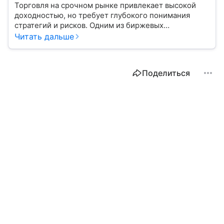
Торговля на срочном рынке привлекает высокой
доходностью, но требует глубокого понимания
стратегий и рисков. Одним из биржевых
инструментов для краткосрочных инвестиций
Читать дальше
выступает фьючерс. Расскажем, в чем его
особенности.
Поделиться