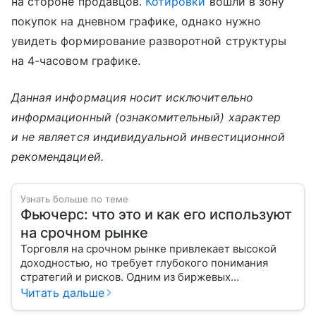
на стороне продавцов.
Котировки
вошли в зону
покупок на дневном графике, однако нужно
увидеть формирование разворотной структуры
на 4-часовом графике.
Данная информация носит исключительно
информационный (ознакомительный) характер
и не является индивидуальной инвестиционной
рекомендацией.
Узнать больше по теме
Фьючерс: что это и как его используют
на срочном рынке
Торговля на срочном рынке привлекает высокой
доходностью, но требует глубокого понимания
стратегий и рисков. Одним из биржевых
инструментов для краткосрочных инвестиций
Читать дальше
выступает фьючерс. Расскажем, в чем его