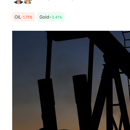
OIL
Gold
-1.71%
+3.41%