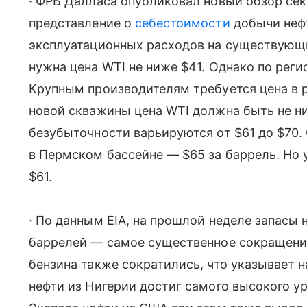
· ФРБ Далласа опубликовал новый обзор сек
представление о
себестоимости
добычи неф
эксплуатационных расходов на существующ
нужна цена WTI не ниже $41. Однако по реги
Крупным производителям требуется цена в р
новой скважины цена WTI должна быть не н
безубыточности варьируются от $61 до $70.
в Пермском бассейне — $65 за баррель. Но 
$61.
· По данным EIA, на прошлой неделе запасы 
баррелей — самое существенное сокращение
бензина также сократились, что указывает 
нефти из Нигерии достиг самого высокого уро