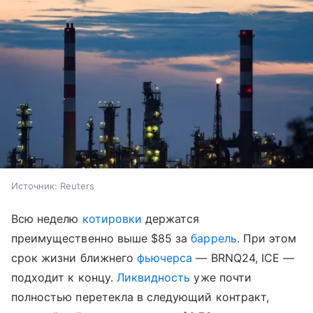
Источник:
Reuters
Всю неделю
котировки
держатся
преимущественно выше $85 за
баррель
. При этом
срок жизни ближнего
фьючерса
— BRNQ24, ICE —
подходит к концу.
Ликвидность
уже почти
полностью перетекла в следующий контракт,