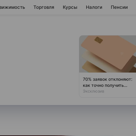
вижимость
Торговля
Курсы
Налоги
Пенсии
оценке запасов
ов на утро 11 февраля и
70% заявок отклоняют:
 разных биржах в этот день
как точно получить
кредитные каникулы
Эксклюзив