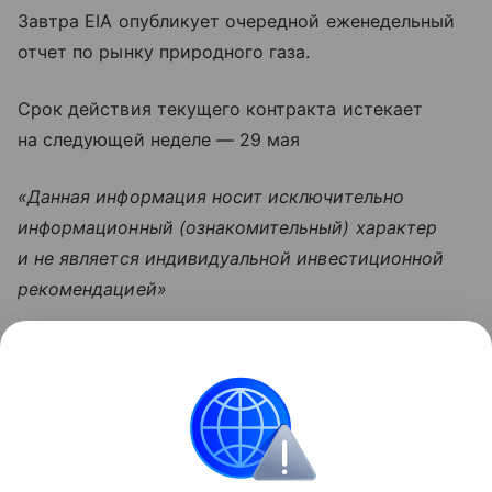
Завтра EIA опубликует очередной еженедельный
отчет по рынку природного газа.
Срок действия текущего контракта истекает
на следующей неделе — 29 мая
«Данная информация носит исключительно
информационный (ознакомительный) характер
и не является индивидуальной инвестиционной
рекомендацией»
Узнать больше по теме
Инвестиции: как быстро и надежно
приумножить свои накопления
Просто и емко расскажем об инвестициях для
новичков и перечислим их основные ошибки.
Читать дальше