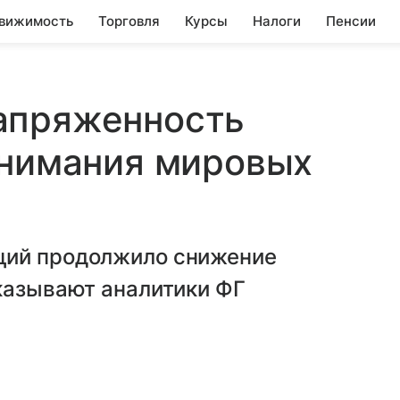
вижимость
Торговля
Курсы
Налоги
Пенсии
апряженность
внимания мировых
ций продолжило снижение
казывают аналитики ФГ