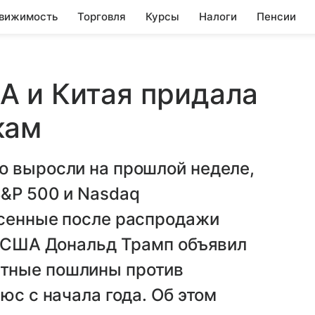
вижимость
Торговля
Курсы
Налоги
Пенсии
А и Китая придала
кам
о выросли на прошлой неделе,
S&P 500 и Nasdaq
есенные после распродажи
т США Дональд Трамп объявил
тные пошлины против
юс с начала года. Об этом