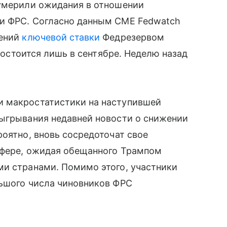
оумерили ожидания в отношении
ки ФРС. Согласно данным CME Fedwatch
жений
ключевой ставки
Федрезервом
 состоится лишь в сентябре. Неделю назад
и макростатистики на наступившей
тыгрывания недавней новости о снижении
роятно, вновь сосредоточат свое
 сфере, ожидая обещанного Трампом
ми странами. Помимо этого, участники
льшого числа чиновников ФРС