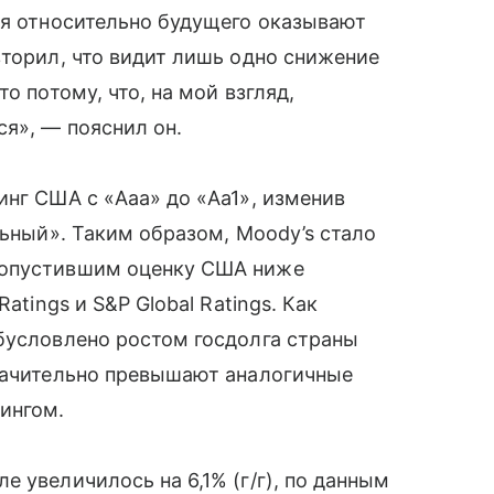
ия относительно будущего оказывают
вторил, что видит лишь одно снижение
о потому, что, на мой взгляд,
я», — пояснил он.
инг США с «Aaa» до «Aa1», изменив
льный». Таким образом, Moody’s стало
 опустившим оценку США ниже
atings и S&P Global Ratings. Как
бусловлено ростом госдолга страны
значительно превышают аналогичные
ингом.
е увеличилось на 6,1% (г/г), по данным