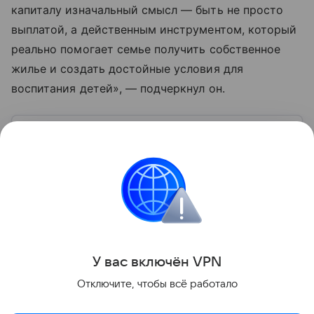
капиталу изначальный смысл — быть не просто
выплатой, а действенным инструментом, который
реально помогает семье получить собственное
жилье и создать достойные условия для
воспитания детей», — подчеркнул он.
Узнать больше по теме
Капитал: основа успешного бизнеса
В статье рассмотрим, что скрывается за понятием
капитала, какие его виды существуют и как им
грамотно управлять.
Читать дальше
Поделиться
У вас включ
ён
V
P
N
Отключите, чтобы всё работало