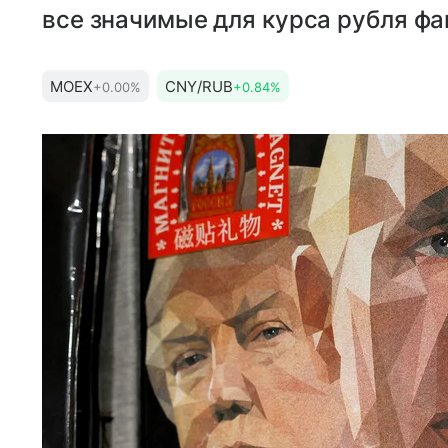
все значимые для курса рубля фа
MOEX
CNY/RUB
+0.00%
+0.84%