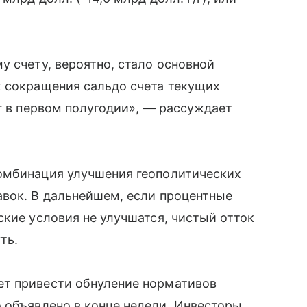
у счету, вероятно, стало основной
х сокращения сальдо счета текущих
уг в первом полугодии», — рассуждает
омбинация улучшения геополитических
авок. В дальнейшем, если процентные
ские условия не улучшатся, чистый отток
ть.
ет привести обнуление нормативов
о объявлено в конце недели. Инвесторы