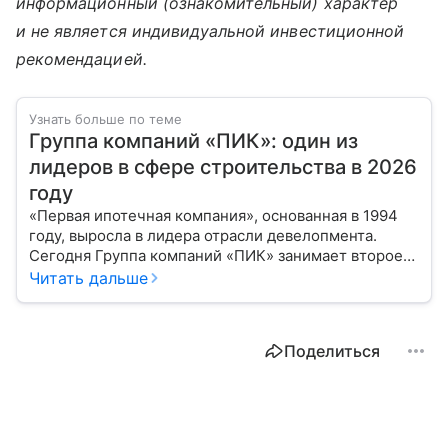
информационный (ознакомительный) характер
и не является индивидуальной инвестиционной
рекомендацией.
Узнать больше по теме
Группа компаний «ПИК»: один из
лидеров в сфере строительства в 2026
году
«Первая ипотечная компания», основанная в 1994
году, выросла в лидера отрасли девелопмента.
Сегодня Группа компаний «ПИК» занимает второе
место по объемам строящегося жилья в России.
Читать дальше
Расскажем о финансовых показателях холдинга.
Поделиться