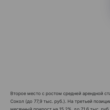
Второе место с ростом средней арендной ста
Сокол (до 77,9 тыс. руб.). На третьей пози
месячный прирост на 15,2%, до 71,6 тыс. руб.