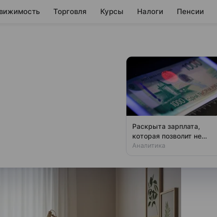
вижимость
Торговля
Курсы
Налоги
Пенсии
сквы — лидеры по
у жилья в мае
аренда жилья в Старой Москве
Раскрыта зарплата,
которая позволит не
чувствовать зависти
Аналитика