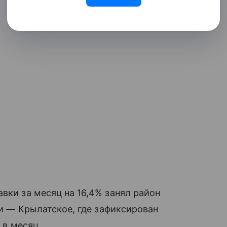
вки за месяц на 16,4% занял район
ции — Крылатское, где зафиксирован
 в месяц.