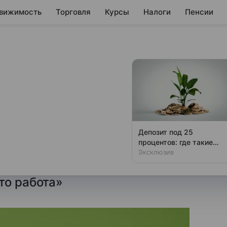
вижимость
Торговля
Курсы
Налоги
Пенсии
 в молочной
наиболее
проса
Депозит под 25
процентов: где такие
в в этой отрасли в январе —
ставки
Эксклюзив
 в совместном исследовании
то работа»