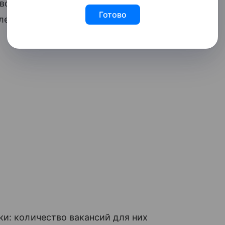
тво откликов на позиции операторов
Готово
ее чем в два раза.
и: количество вакансий для них