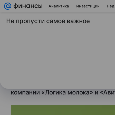
Аналитика
Инвестиции
Нед
Не пропусти самое важное
18 июня 2026
ТАСС
Названы профессии
промышленности с 
заметным ростом с
Спрос на ветеринаров и лаборанто
мае вырос в два раза, говорится
компании «Логика молока» и «Ави