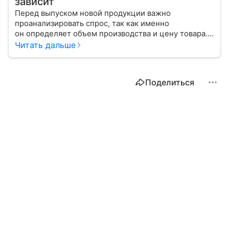
зависит
Перед выпуском новой продукции важно
проанализировать спрос, так как именно
он определяет объем производства и цену товара.
С помощью эксперта расскажем, как рассчитать
Читать дальше
востребованность изделия на рынке.
Поделиться