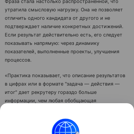
Фраза стала настолько распространенной, что
утратила смысловую нагрузку. Она не позволяет
отличить одного кандидата от другого и не
подтверждает наличие конкретных достижений.
Если результат действительно есть, его следует
показывать напрямую: через динамику
показателей, выполненные проекты, улучшения
процессов.
«Практика показывает, что описание результатов
в цифрах или в формате "задача — действия —
итог" дает рекрутеру гораздо больше
информации, чем любая обобщающая
характеристика», — отметила эксперт.
Данная информация носит исключительно
информационный (ознакомительный) характер и